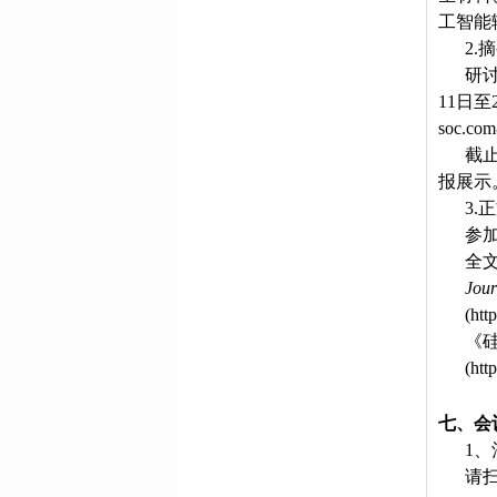
工智能
2.
研
11日至
soc.
截
报展示
3.
参
全
Jour
(htt
《
(htt
七、会
1
请