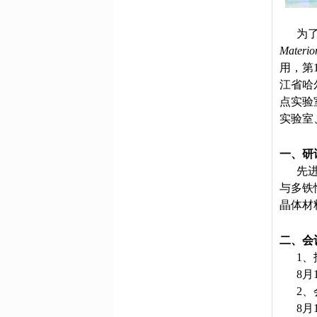
为
Materio
用，第
江省哈
点实验
实验室
一、研
先
与多铁
晶体材
二、
会
1
8月
2
8月