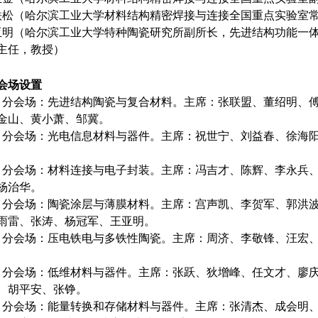
铁松（哈尔滨工业大学材料结构精密焊接与连接全国重点实验室
亚明（哈尔滨工业大学特种陶瓷研究所副所长，先进结构功能一
主任，教授）
会场设置
 1 分会场：先进结构陶瓷与复合材料。主席：张联盟、董绍明、
金山、黄小萧、邹冀。
 2 分会场：光电信息材料与器件。主席：祝世宁、刘益春、徐海
 3 分会场：材料连接与电子封装。主席：冯吉才、陈辉、李永兵
杨治华。
 4 分会场：陶瓷涂层与薄膜材料。主席：宫声凯、李贺军、郭洪
雨雷、张涛、杨冠军、王亚明。
 5 分会场：压电铁电与多铁性陶瓷。主席：周济、李敬锋、汪宏
 6 分会场：低维材料与器件。主席：张跃、狄增峰、任文才、廖
、胡平安、张铮。
 7 分会场：能量转换和存储材料与器件。主席：张清杰、成会明