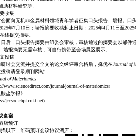
辅助材料研究等。
摘要收集
讨会面向无机非金属材料领域青年学者征集口头报告、墙报。口头报
2025年7月10日；墙报摘要收稿起止日期：2025年4月11日至2025年7月25
com在线提交摘要。
止日后，口头报告摘要由组委会审核，审核通过的摘要会以邮件
。墙报摘要无需审核，可自行携带至会场展区展示
。
正文投稿
加研讨会交流并提交全文的论文经评审合格后，择优在
Journal of 
文投稿请登录期刊网站：
nal of Materiomics
p://www.sciencedirect.com/journal/journal-of-materiomics)
硅酸盐学报》
ps://jccsoc.cbpt.cnki.net)
议食宿
、酒店预订
扫描以下二维码预订会议协议酒店
：