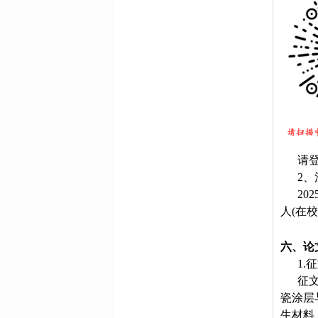
请登
2、
20
人(在校
六、论
1.
征
瓷涂层
生材料