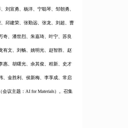
琴、刘宣勇、杨洋、宁聪琴、邹朝勇、
荣、邱建荣、张勤远、张龙、刘超、曹
介万奇、潘世烈、朱嘉琦、叶宁、苏良
、龙有文、刘畅、姚明光、赵智胜、赵
、李惠、胡曙光、余其俊、程新、史才
亚伟、金胜利、侯新梅、李享成、常启
：AI for Materials）。召集