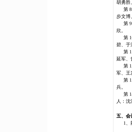
胡勇胜
第
步文博
第
欣。
第
碧、于
第
延军、
第
军、王
第
兵。
第 
人：沈
五、会
1