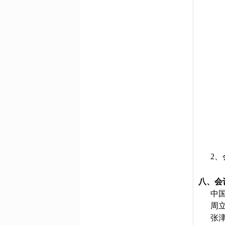
2
八、会
中
周立忠
张津溥