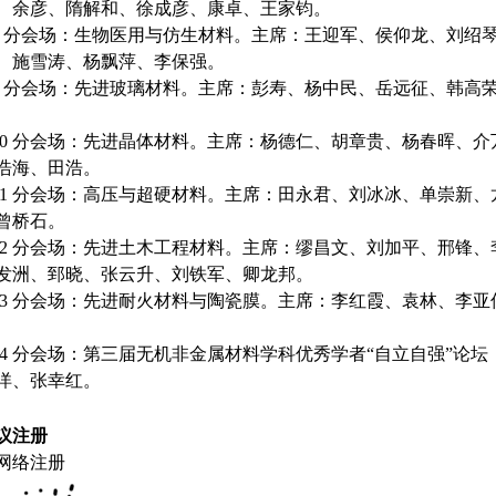
、余彦、隋解和、徐成彦、康卓、王家钧。
 8 分会场：生物医用与仿生材料。主席：王迎军、侯仰龙、刘绍
、施雪涛、杨飘萍、李保强。
 9 分会场：先进玻璃材料。主席：彭寿、杨中民、岳远征、韩高
 10 分会场：先进晶体材料。主席：杨德仁、胡章贵、杨春晖、
浩海、田浩。
 11 分会场：高压与超硬材料。主席：田永君、刘冰冰、单崇新
曾桥石。
 12 分会场：先进土木工程材料。主席：缪昌文、刘加平、邢锋
发洲、郅晓、张云升、刘铁军、卿龙邦。
 13 分会场：先进耐火材料与陶瓷膜。主席：李红霞、袁林、李
14 分会场：第三届无机非金属材料学科优秀学者“自立自强”论坛（会议主题
洋、张幸红。
议注册
、网络注册