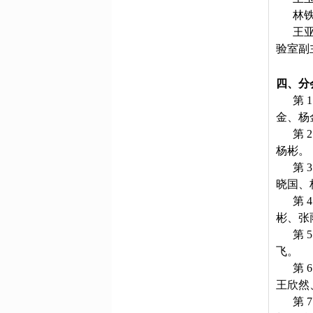
林
王
验室副
四、分
第
金、杨
第
杨彬。
第
晓国、
第
彬、张
第
飞。
第
王欣然
第