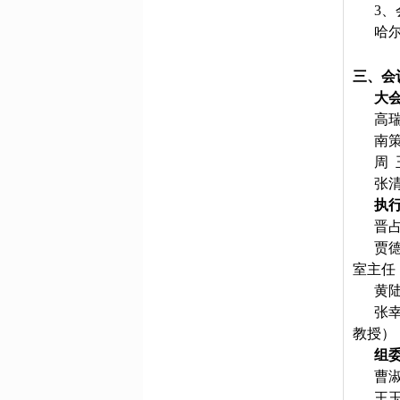
3
哈
三、会
大
高
南
周
张
执
晋
贾
室主任
黄
张
教授）
组
曹
王