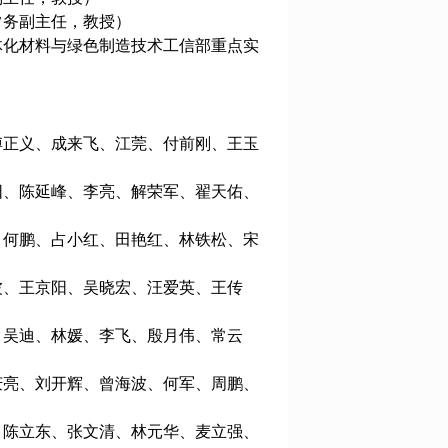
常务副主任，教授）
体化材料与绿色制造技术工信部重点实
傅正义、成来飞、江莞、付前刚、王玉
阳、陈延峰、李亮、解荣军、翟天佑、
、何鹏、占小红、田艳红、林铁松、宋
波、王京阳、吴晓宏、汪爱英、王传
、吴迪、林媛、李飞、殷月伟、常云
庆亮、刘开辉、曾海波、何军、周鹏、
、陈立东、张文清、林元华、麦立强、